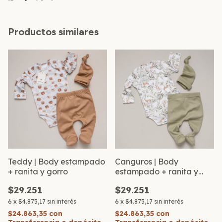
Productos similares
Teddy | Body estampado
Canguros | Body
+ ranita y gorro
estampado + ranita y
gorro
$29.251
$29.251
6
x
$4.875,17
sin interés
6
x
$4.875,17
sin interés
$24.863,35
con
$24.863,35
con