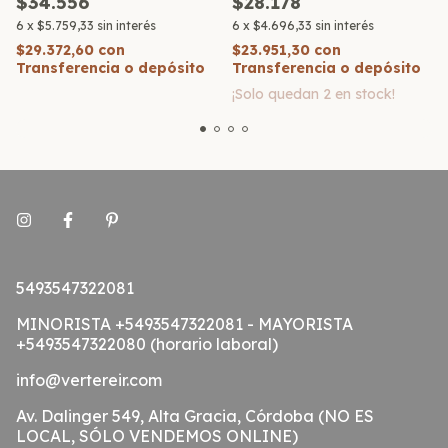
$34.556
$28.178
6
x
$5.759,33
sin interés
6
x
$4.696,33
sin interés
$29.372,60
con
$23.951,30
con
Transferencia o depósito
Transferencia o depósito
¡Solo quedan
2
en stock!
5493547322081
MINORISTA +5493547322081 - MAYORISTA
+5493547322080 (horario laboral)
info@vertereir.com
Av. Dalinger 549, Alta Gracia, Córdoba (NO ES
LOCAL, SÓLO VENDEMOS ONLINE)