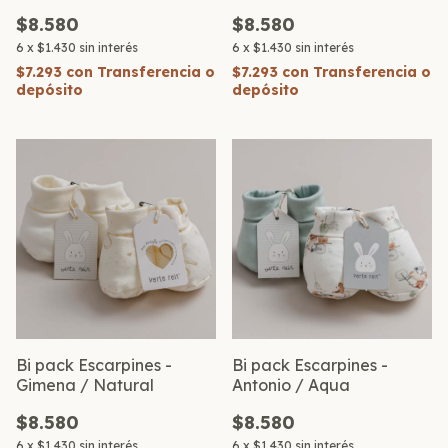
$8.580
$8.580
6
x
$1.430
sin interés
6
x
$1.430
sin interés
$7.293
con
Transferencia o
$7.293
con
Transferencia o
depósito
depósito
Bi pack Escarpines -
Bi pack Escarpines -
Gimena / Natural
Antonio / Aqua
$8.580
$8.580
6
x
$1.430
sin interés
6
x
$1.430
sin interés