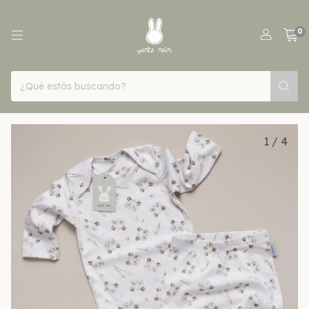
0
1
/
4