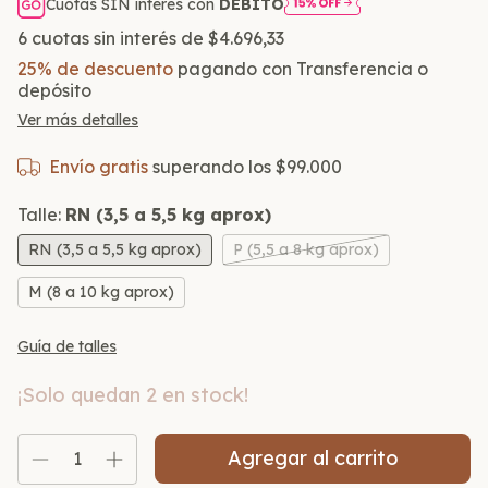
Cuotas SIN interés con
DÉBITO
6
cuotas sin interés de
$4.696,33
25% de descuento
pagando con Transferencia o
depósito
Ver más detalles
Envío gratis
superando los
$99.000
Talle:
RN (3,5 a 5,5 kg aprox)
RN (3,5 a 5,5 kg aprox)
P (5,5 a 8 kg aprox)
M (8 a 10 kg aprox)
Guía de talles
¡Solo quedan
2
en stock!