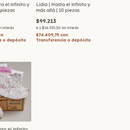
a el infinito y
Lidia | Hasta el infinito y
 piezas
más allá | 10 piezas
$99.213
n interés
6
x
$16.535,50
sin interés
on
$74.409,75
con
a o depósito
Transferencia o depósito
ta el infinito