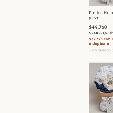
Patito | Hol
piezas
$49.768
6
x
$8.294,67
si
$37.326
con
o depósito
¡Solo quedan