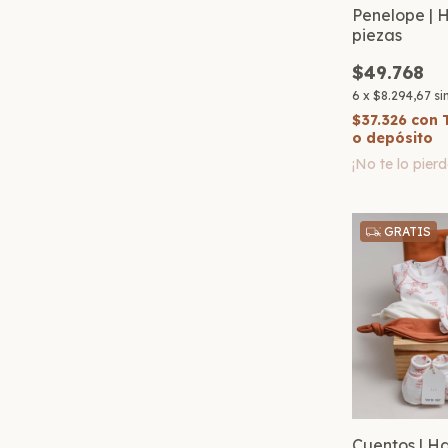
Penelope | H
piezas
$49.768
6
x
$8.294,67
si
$37.326
con
o depósito
¡No te lo pierd
GRATIS
Cuentos | Has