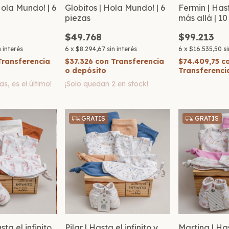
ola Mundo! | 6
Globitos | Hola Mundo! | 6
Fermin | Hast
piezas
más allá | 10
$49.768
$99.213
n interés
6
x
$8.294,67
sin interés
6
x
$16.535,50
si
Transferencia
$37.326
con
Transferencia
$74.409,75
c
o depósito
Transferenci
as, es el último!
¡Solo quedan
2
en stock!
GRATIS
GRATIS
ta el infinito
Pilar | Hasta el infinito y
Martina | Has