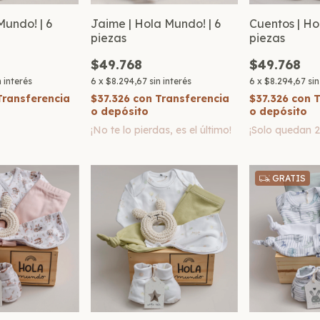
Mundo! | 6
Jaime | Hola Mundo! | 6
Cuentos | Ho
piezas
piezas
$49.768
$49.768
n interés
6
x
$8.294,67
sin interés
6
x
$8.294,67
sin
Transferencia
$37.326
con
Transferencia
$37.326
con
T
o depósito
o depósito
¡No te lo pierdas, es el último!
¡Solo quedan
GRATIS