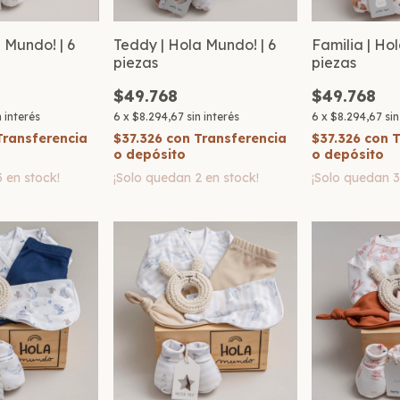
a Mundo! | 6
Teddy | Hola Mundo! | 6
Familia | Ho
piezas
piezas
$49.768
$49.768
n interés
6
x
$8.294,67
sin interés
6
x
$8.294,67
sin
Transferencia
$37.326
con
Transferencia
$37.326
con
T
o depósito
o depósito
3
en stock!
¡Solo quedan
2
en stock!
¡Solo quedan