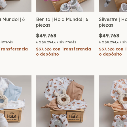
a Mundo! | 6
Benita | Hola Mundo! | 6
Silvestre | H
piezas
piezas
$49.768
$49.768
n interés
6
x
$8.294,67
sin interés
6
x
$8.294,67
sin
Transferencia
$37.326
con
Transferencia
$37.326
con
T
o depósito
o depósito