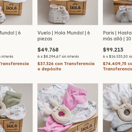
Mundo! | 6
Vuelo | Hola Mundo! | 6
Paris | Hasta 
piezas
más allá | 10
$49.768
$99.213
n interés
6
x
$8.294,67
sin interés
6
x
$16.535,50
si
Transferencia
$37.326
con
Transferencia
$74.409,75
c
o depósito
Transferenci