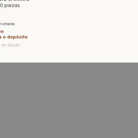
10 piezas
n interés
on
a o depósito
3
en stock!