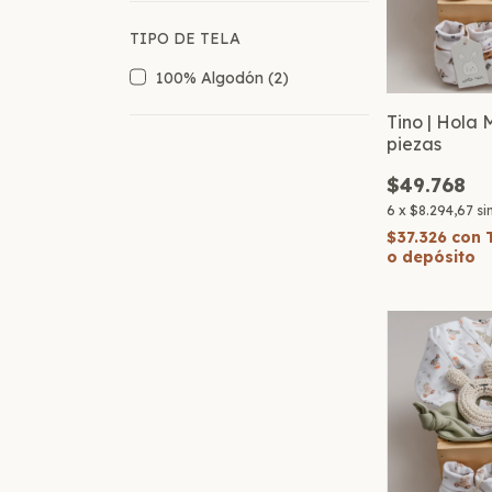
TIPO DE TELA
100% Algodón (2)
Tino | Hola 
piezas
$49.768
6
x
$8.294,67
si
$37.326
con
o depósito