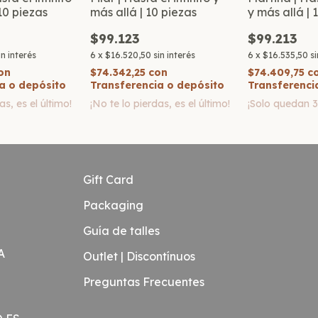
 10 piezas
más allá | 10 piezas
y más allá | 
$99.123
$99.213
in interés
6
x
$16.520,50
sin interés
6
x
$16.535,50
si
on
$74.342,25
con
$74.409,75
c
a o depósito
Transferencia o depósito
Transferenci
as, es el último!
¡No te lo pierdas, es el último!
¡Solo quedan
Gift Card
Packaging
Guía de talles
A
Outlet | Discontínuos
Preguntas Frecuentes