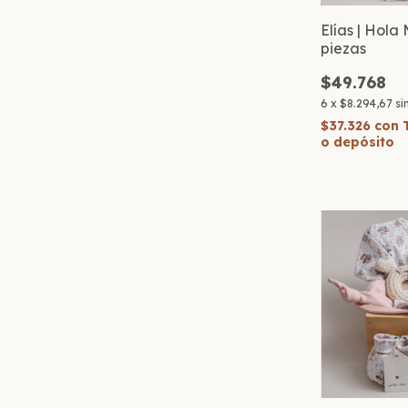
Elías | Hola 
piezas
$49.768
6
x
$8.294,67
si
$37.326
con
o depósito