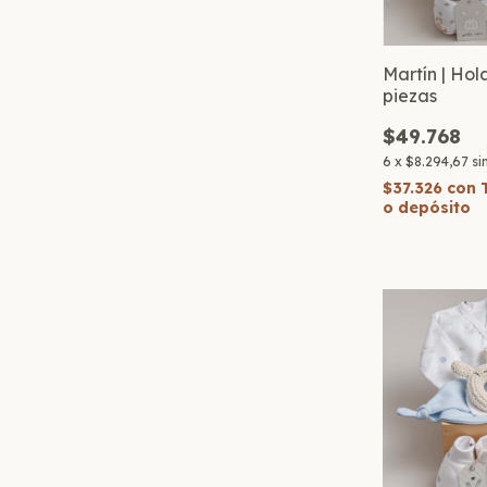
Martín | Hol
piezas
$49.768
6
x
$8.294,67
si
$37.326
con
o depósito