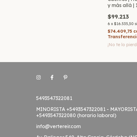
y más allá |
$99.213
6
x
$16.535,50
s
$74.409,75
c
Transferenci
¡No te lo pierd
5493547322081
MINORISTA +5493547322081 - MAYORIST
+5493547322080 (horario laboral)
info@vertereir.com