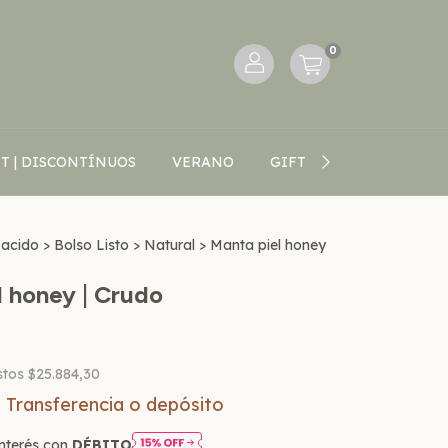
0
T | DISCONTÍNUOS
VERANO
GIFT CARD
BLOG V
Nacido
>
Bolso Listo
>
Natural
>
Manta piel honey
l honey | Crudo
stos
$25.884,30
n
Transferencia o depósito
nterés con
DÉBITO