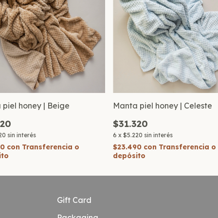
piel honey | Beige
Manta piel honey | Celeste
320
$31.320
20
sin interés
6
x
$5.220
sin interés
90
con
Transferencia o
$23.490
con
Transferencia o
ito
depósito
Gift Card
Packaging