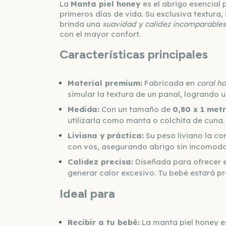
La
Manta piel honey
es el abrigo esencial
primeros días de vida. Su exclusiva textura,
brinda una
suavidad y calidez incomparables
con el mayor confort.
Características principales
Material premium:
Fabricada en
coral h
simular la textura de un panal, logrando 
Medida:
Con un tamaño de
0,80 x 1 met
utilizarla como manta o colchita de cuna.
Liviana y práctica:
Su peso liviano la co
con vos, asegurando abrigo sin incomoda
Calidez precisa:
Diseñada para ofrecer el
generar calor excesivo. Tu bebé estará p
Ideal para
Recibir a tu bebé:
La manta piel honey e