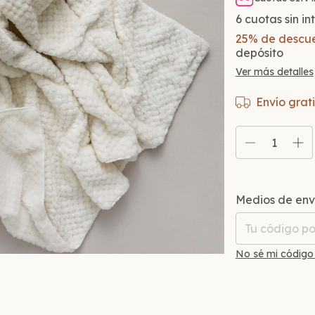
6
cuotas sin i
25% de descu
depósito
Ver más detalles
Envío grati
Entregas para el
Medios de env
No sé mi código