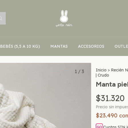
BEBÉS (5,5 A 10 KG)
MANTAS
ACCESORIOS
OUTLE
Inicio
>
Recién 
1
/
3
| Crudo
Manta pie
$31.320
Precio sin impue
$23.490
co
Cuotas SIN i