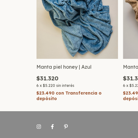
Manta piel honey | Azul
Manta 
$31.320
$31.
6
x
$5.220
sin interés
6
x
$5.2
$23.490
con
Transferencia o
$23.4
depósito
depós