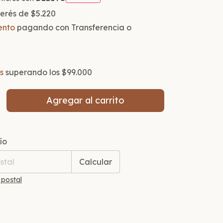
nterés de
$5.220
ento
pagando con Transferencia o
s
superando los
$99.000
 CP:
Cambiar CP
ío
Calcular
 postal