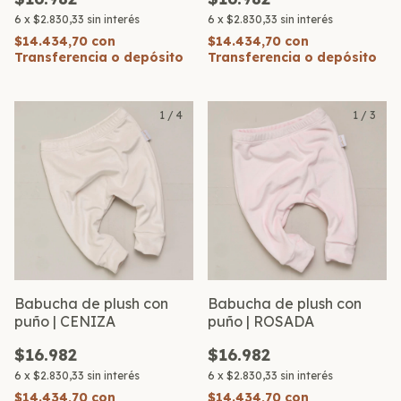
6
x
$2.830,33
sin interés
6
x
$2.830,33
sin interés
$14.434,70
con
$14.434,70
con
Transferencia o depósito
Transferencia o depósito
1
/
4
1
/
3
Babucha de plush con
Babucha de plush con
puño | CENIZA
puño | ROSADA
$16.982
$16.982
6
x
$2.830,33
sin interés
6
x
$2.830,33
sin interés
$14.434,70
con
$14.434,70
con