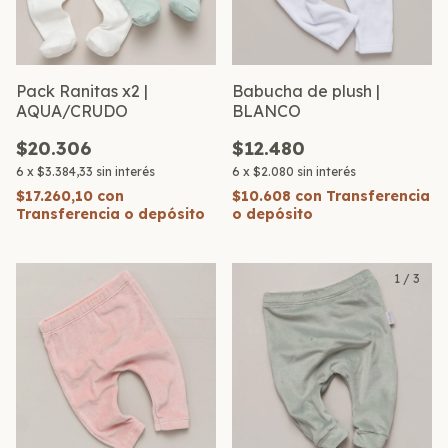
Pack Ranitas x2 |
Babucha de plush |
AQUA/CRUDO
BLANCO
$20.306
$12.480
6
x
$3.384,33
sin interés
6
x
$2.080
sin interés
$17.260,10
con
$10.608
con
Transferencia
Transferencia o depósito
o depósito
1
/
3