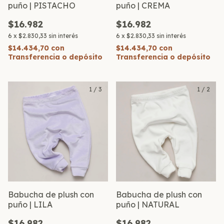
puño | PISTACHO
puño | CREMA
$16.982
$16.982
6
x
$2.830,33
sin interés
6
x
$2.830,33
sin interés
$14.434,70
con
$14.434,70
con
Transferencia o depósito
Transferencia o depósito
1
/
3
1
/
2
Babucha de plush con
Babucha de plush con
puño | LILA
puño | NATURAL
$16.982
$16.982