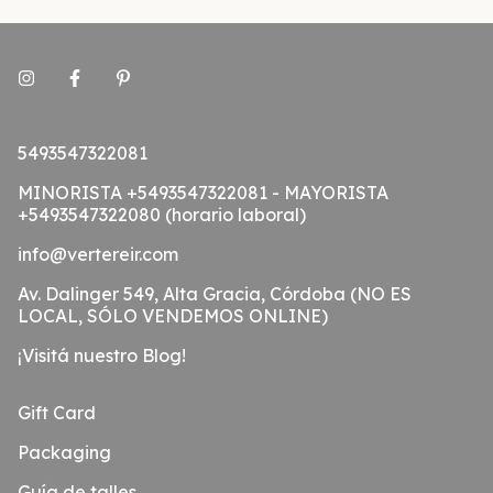
5493547322081
MINORISTA +5493547322081 - MAYORISTA
+5493547322080 (horario laboral)
info@vertereir.com
Av. Dalinger 549, Alta Gracia, Córdoba (NO ES
LOCAL, SÓLO VENDEMOS ONLINE)
¡Visitá nuestro Blog!
Gift Card
Packaging
Guía de talles