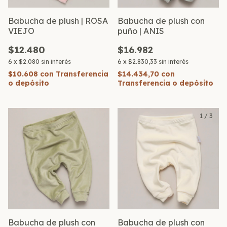
Babucha de plush | ROSA
Babucha de plush con
VIEJO
puño | ANIS
$12.480
$16.982
6
x
$2.080
sin interés
6
x
$2.830,33
sin interés
$10.608
con
Transferencia
$14.434,70
con
o depósito
Transferencia o depósito
1
/
3
Babucha de plush con
Babucha de plush con