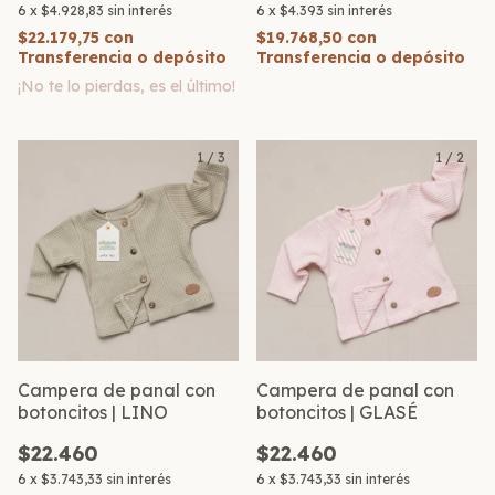
6
x
$4.928,83
sin interés
6
x
$4.393
sin interés
$22.179,75
con
$19.768,50
con
Transferencia o depósito
Transferencia o depósito
¡No te lo pierdas, es el último!
1
/
3
1
/
2
Campera de panal con
Campera de panal con
botoncitos | LINO
botoncitos | GLASÉ
$22.460
$22.460
6
x
$3.743,33
sin interés
6
x
$3.743,33
sin interés