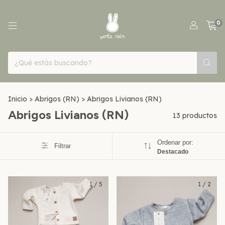
0
Inicio
>
Abrigos (RN)
>
Abrigos Livianos (RN)
Abrigos Livianos (RN)
13 productos
Ordenar por:
Filtrar
Destacado
1
/
5
1
/
2