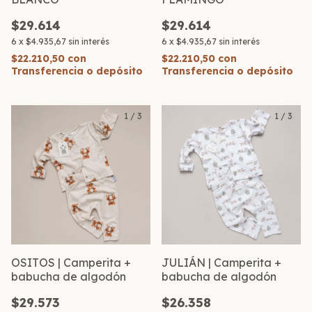
$29.614
$29.614
6
x
$4.935,67
sin interés
6
x
$4.935,67
sin interés
$22.210,50
con
$22.210,50
con
Transferencia o depósito
Transferencia o depósito
1
/
3
1
/
3
OSITOS | Camperita +
JULIÁN | Camperita +
babucha de algodón
babucha de algodón
$29.573
$26.358