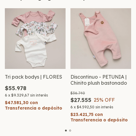
Tri pack bodys | FLORES
Discontinuo - PETUNIA |
Chinito plush bastonado
$55.978
$36.740
6
x
$9.329,67
sin interés
$27.555
25
% OFF
$47.581,30
con
6
x
$4.592,50
sin interés
Transferencia o depósito
$23.421,75
con
Transferencia o depósito