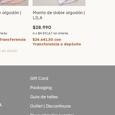
 algodón |
Manta de doble algodón |
LILA
$28.990
nterés
6
x
$4.831,67
sin interés
Transferencia
$24.641,50
con
Transferencia o depósito
3
en stock!
Gift Card
Packaging
Guía de talles
A
Outlet | Discontínuos