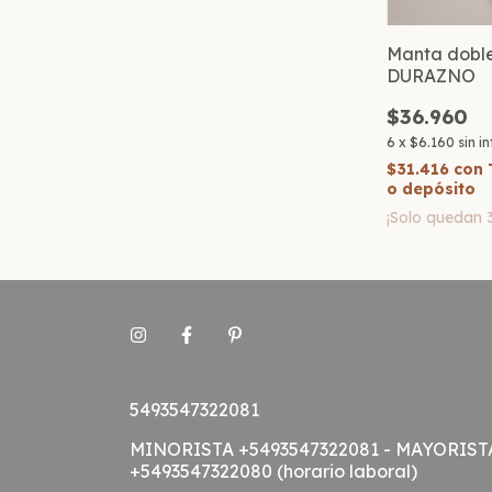
Manta doble
DURAZNO
$36.960
6
x
$6.160
sin i
$31.416
con
o depósito
¡Solo quedan
5493547322081
MINORISTA +5493547322081 - MAYORIST
+5493547322080 (horario laboral)