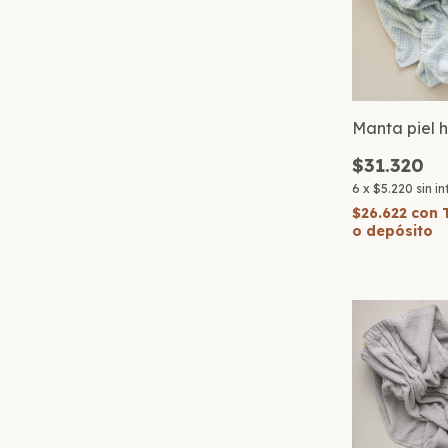
Manta piel h
$31.320
6
x
$5.220
sin i
$26.622
con
o depósito