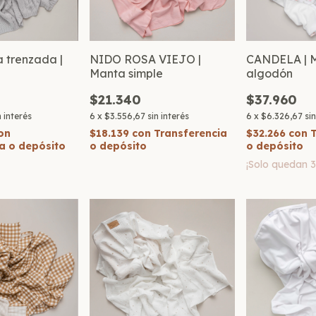
a trenzada |
NIDO ROSA VIEJO |
CANDELA | 
Manta simple
algodón
$21.340
$37.960
n interés
6
x
$3.556,67
sin interés
6
x
$6.326,67
si
on
$18.139
con
Transferencia
$32.266
con
a o depósito
o depósito
o depósito
¡Solo quedan