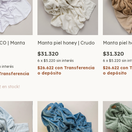
O | Manta
Manta piel honey | Crudo
Manta piel h
$31.320
$31.320
6
x
$5.220
sin interés
6
x
$5.220
sin in
n interés
$26.622
con
Transferencia
$26.622
con
T
o depósito
o depósito
Transferencia
2
en stock!