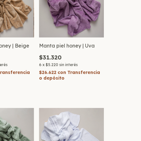
oney | Beige
Manta piel honey | Uva
$31.320
terés
6
x
$5.220
sin interés
ransferencia
$26.622
con
Transferencia
o depósito