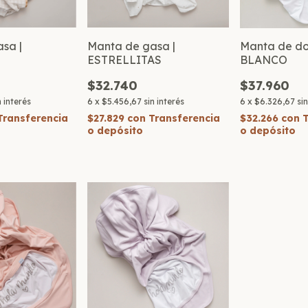
sa |
Manta de gasa |
Manta de do
S
ESTRELLITAS
BLANCO
$32.740
$37.960
n interés
6
x
$5.456,67
sin interés
6
x
$6.326,67
si
Transferencia
$27.829
con
Transferencia
$32.266
con
o depósito
o depósito