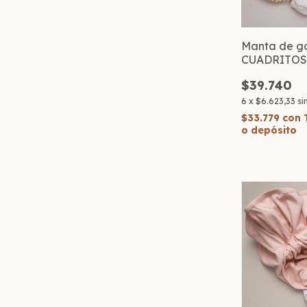
Manta de ga
CUADRITO
$39.740
6
x
$6.623,33
si
$33.779
con
o depósito