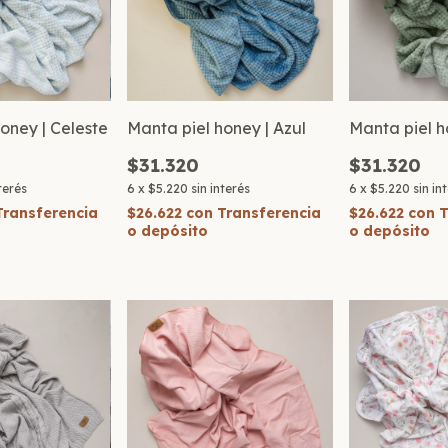
oney | Celeste
Manta piel honey | Azul
Manta piel h
$31.320
$31.320
nterés
6
x
$5.220
sin interés
6
x
$5.220
sin in
Transferencia
$26.622
con
Transferencia
$26.622
con
T
o depósito
o depósito