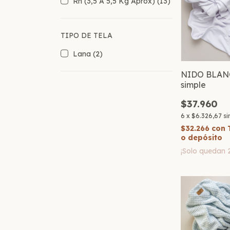
Rn (3,5 A 5,5 Kg Aprox) (13)
TIPO DE TELA
Lana (2)
NIDO BLANC
simple
$37.960
6
x
$6.326,67
si
$32.266
con
o depósito
¡Solo quedan