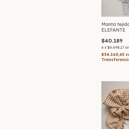
Manta tejid
ELEFANTE
$40.189
6
x
$6.698,17
si
$34.160,65
c
Transferenci