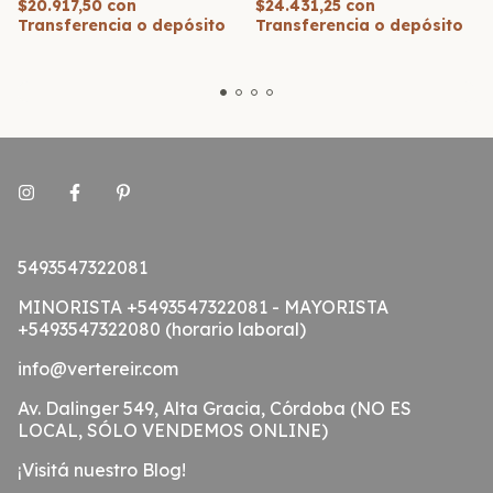
$20.917,50
con
$24.431,25
con
Transferencia o depósito
Transferencia o depósito
5493547322081
MINORISTA +5493547322081 - MAYORISTA
+5493547322080 (horario laboral)
info@vertereir.com
Av. Dalinger 549, Alta Gracia, Córdoba (NO ES
LOCAL, SÓLO VENDEMOS ONLINE)
¡Visitá nuestro Blog!