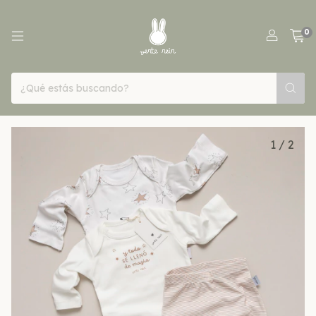
0
1
/
2