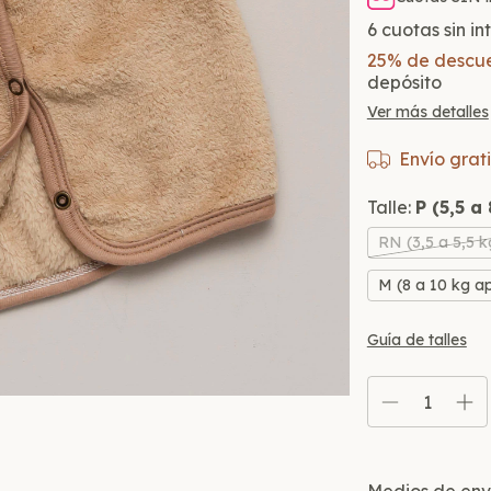
6
cuotas sin i
25% de descu
depósito
Ver más detalles
Envío grati
Talle:
P (5,5 a
RN (3,5 a 5,5 
M (8 a 10 kg a
Guía de talles
Entregas para el