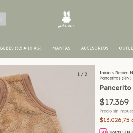
BEBÉS (5,5 A 10 KG)
MANTAS
ACCESORIOS
OUTLE
Inicio
>
Recién 
1
/
2
Panceritos (RN)
Pancerito
$17.369
Precio sin impue
$13.026,75
Cuotas SIN i