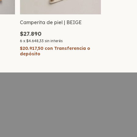
Camperita de piel | BEIGE
Ajuar pima M
+ ranita y go
$27.890
$29.781
6
x
$4.648,33
sin interés
6
x
$4.963,50
sin
$20.917,50
con
Transferencia o
depósito
$22.335,75
co
depósito