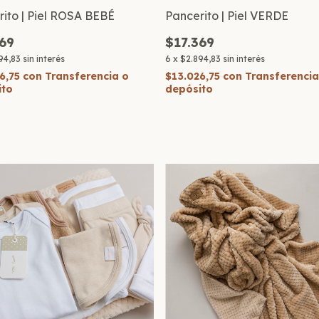
ito | Piel ROSA BEBÉ
Pancerito | Piel VERDE
369
$17.369
94,83
sin interés
6
x
$2.894,83
sin interés
6,75
con
Transferencia o
$13.026,75
con
Transferencia
ito
depósito