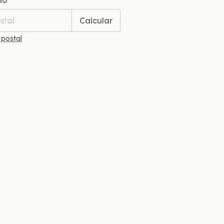
ío
Calcular
 postal