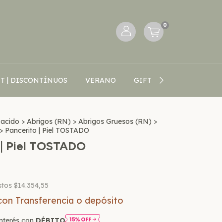
0
T | DISCONTÍNUOS
VERANO
GIFT CARD
BLOG V
Nacido
>
Abrigos (RN)
>
Abrigos Gruesos (RN)
>
>
Pancerito | Piel TOSTADO
 | Piel TOSTADO
stos
$14.354,55
con
Transferencia o depósito
nterés con
DÉBITO