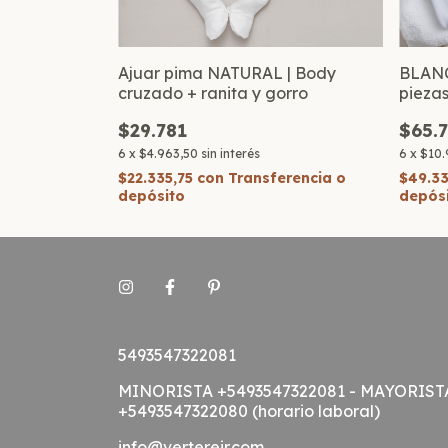
ezas | Juguete
Ajuar pima NATURAL | Body
BLANC
cruzado + ranita y gorro
pieza
$29.781
$65.
6
x
$4.963,50
sin interés
6
x
$10.
ncia o
$22.335,75
con
Transferencia o
$49.3
depósito
depós
5493547322081
MINORISTA +5493547322081 - MAYORIST
+5493547322080 (horario laboral)
info@vertereir.com