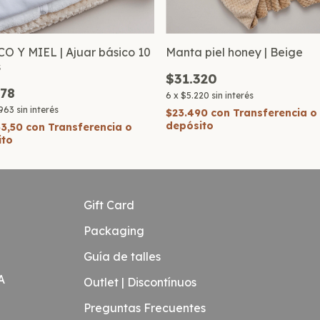
O Y MIEL | Ajuar básico 10
Manta piel honey | Beige
s
$31.320
778
6
x
$5.220
sin interés
963
sin interés
$23.490
con
Transferencia o
depósito
33,50
con
Transferencia o
ito
Gift Card
Packaging
Guía de talles
A
Outlet | Discontínuos
Preguntas Frecuentes