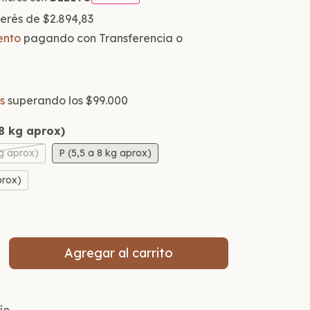
nterés de
$2.894,83
ento
pagando con Transferencia o
s
superando los
$99.000
 8 kg aprox)
kg aprox)
P (5,5 a 8 kg aprox)
prox)
 CP:
Cambiar CP