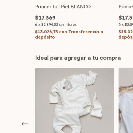
Pancerito | Piel BLANCO
Pancer
$17.369
$17.
6
x
$2.894,83
sin interés
6
x
$2.8
$13.026,75
con
Transferencia o
$13.02
depósito
depós
Ideal para agregar a tu compra