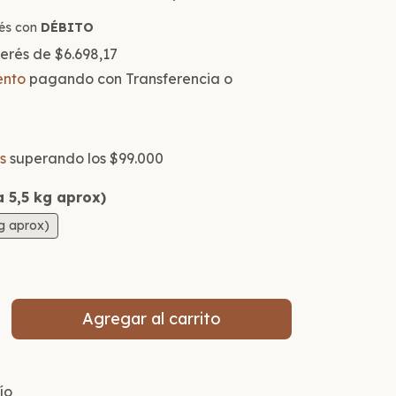
nterés con
DÉBITO
nterés de
$6.698,17
ento
pagando con Transferencia o
s
superando los
$99.000
a 5,5 kg aprox)
kg aprox)
 CP:
Cambiar CP
ío