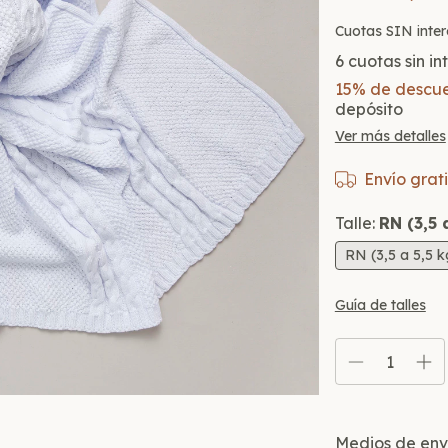
Cuotas SIN i
6
cuotas sin i
15% de descu
depósito
Ver más detalles
Envío grati
Talle:
RN (3,5 
RN (3,5 a 5,5 
Guía de talles
Entregas para el
Medios de env