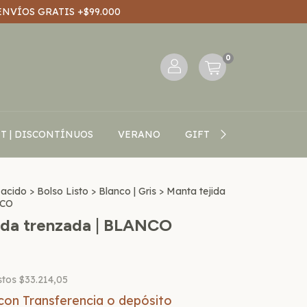
ENVÍOS GRATIS +$99.000
0
T | DISCONTÍNUOS
VERANO
GIFT CARD
BLOG V
Nacido
>
Bolso Listo
>
Blanco | Gris
>
Manta tejida
NCO
ida trenzada | BLANCO
stos
$33.214,05
con
Transferencia o depósito