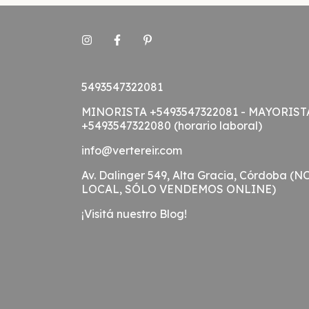
5493547322081
MINORISTA +5493547322081 - MAYORIST
+5493547322080 (horario laboral)
info@vertereir.com
Av. Dalinger 549, Alta Gracia, Córdoba (N
LOCAL, SÓLO VENDEMOS ONLINE)
¡Visitá nuestro Blog!
Medios de pago