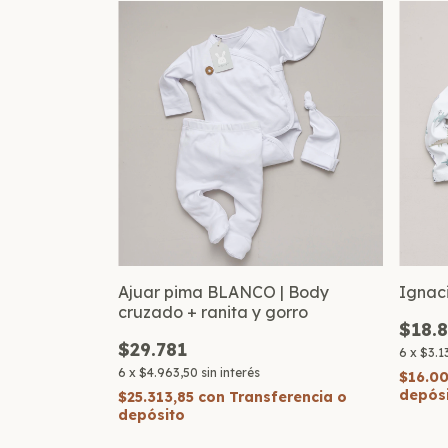
Ajuar pima BLANCO | Body
Ignac
cruzado + ranita y gorro
$18.
$29.781
6
x
$3.1
6
x
$4.963,50
sin interés
$16.0
depós
$25.313,85
con
Transferencia o
depósito