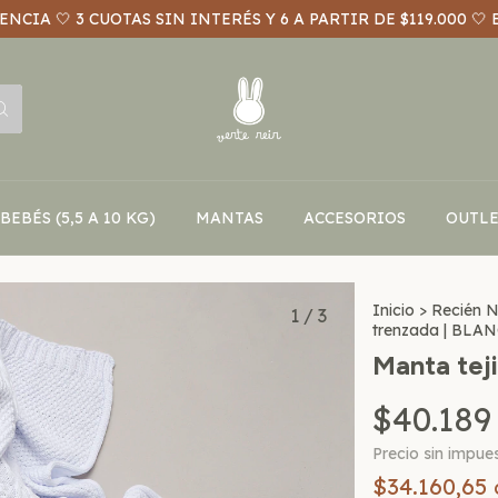
NCIA 🤍 3 CUOTAS SIN INTERÉS Y 6 A PARTIR DE $119.000 🤍 
BEBÉS (5,5 A 10 KG)
MANTAS
ACCESORIOS
OUTLE
Inicio
>
Recién 
1
/
3
trenzada | BLA
Manta tej
$40.189
Precio sin impue
$34.160,65