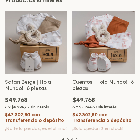
Safari Beige | Hola
Cuentos | Hola Mundo! | 6
Mundo! | 6 piezas
piezas
$49.768
$49.768
6
x
$8.294,67
sin interés
6
x
$8.294,67
sin interés
$42.302,80
con
$42.302,80
con
Transferencia o depósito
Transferencia o depósito
¡No te lo pierdas, es el último!
¡Solo quedan
2
en stock!