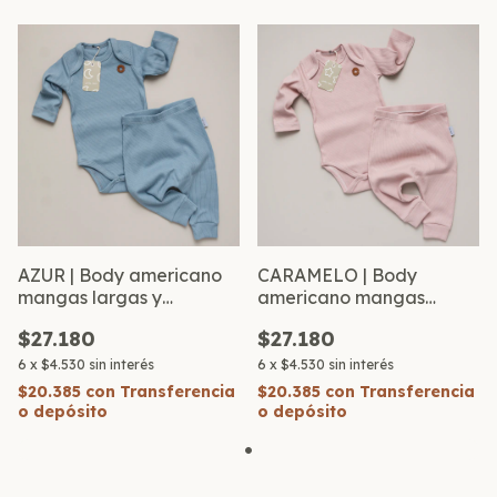
AZUR | Body americano
CARAMELO | Body
mangas largas y
americano mangas
babucha de morley
largas y babucha de
$27.180
$27.180
morley
6
x
$4.530
sin interés
6
x
$4.530
sin interés
$20.385
con
Transferencia
$20.385
con
Transferencia
o depósito
o depósito