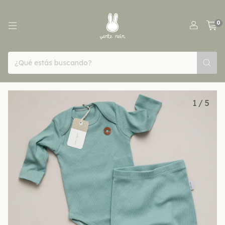
0
1
/
5