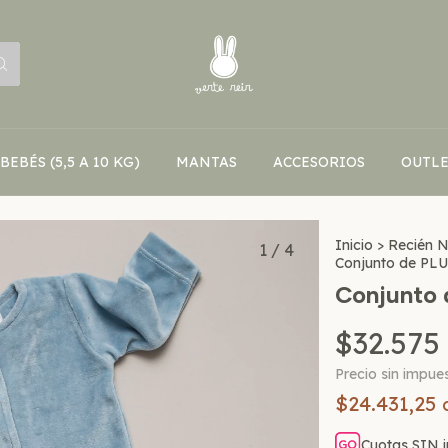
BEBÉS (5,5 A 10 KG)
MANTAS
ACCESORIOS
OUTLE
Inicio
>
Recién 
1
/
4
Conjunto de PLU
Conjunto 
$32.575
Precio sin impue
$24.431,25
Cuotas SIN i