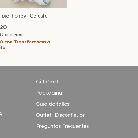
piel honey | Celeste
320
20
sin interés
90
con
Transferencia o
ito
Gift Card
Packaging
Guía de talles
A
Outlet | Discontínuos
Preguntas Frecuentes