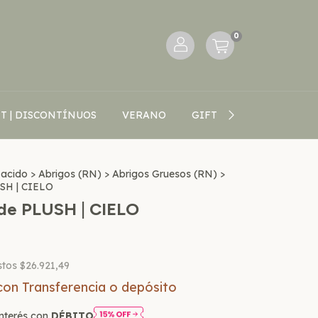
0
T | DISCONTÍNUOS
VERANO
GIFT CARD
BLOG V
Nacido
>
Abrigos (RN)
>
Abrigos Gruesos (RN)
>
SH | CIELO
de PLUSH | CIELO
stos
$26.921,49
con
Transferencia o depósito
nterés con
DÉBITO