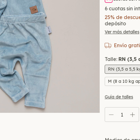
6
cuotas sin i
25% de descu
depósito
Ver más detalles
Envío grati
Talle:
RN (3,5 
RN (3,5 a 5,5 
M (8 a 10 kg a
Guía de talles
Entregas para el