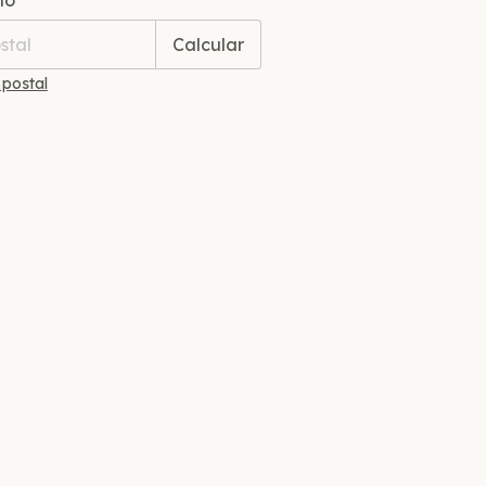
ío
Calcular
 postal