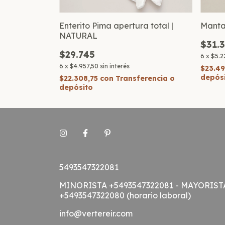
Enterito Pima apertura total |
Manta 
NATURAL
$31.
$29.745
6
x
$5.2
6
x
$4.957,50
sin interés
$23.4
depós
$22.308,75
con
Transferencia o
depósito
5493547322081
MINORISTA +5493547322081 - MAYORIST
+5493547322080 (horario laboral)
info@vertereir.com