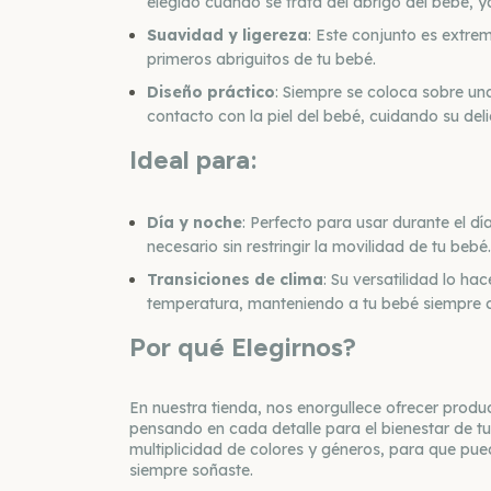
elegido cuando se trata del abrigo del bebé, y
Suavidad y ligereza
: Este conjunto es extre
primeros abriguitos de tu bebé.
Diseño práctico
: Siempre se coloca sobre un
contacto con la piel del bebé, cuidando su del
Ideal para:
Día y noche
: Perfecto para usar durante el d
necesario sin restringir la movilidad de tu bebé.
Transiciones de clima
: Su versatilidad lo h
temperatura, manteniendo a tu bebé siempre c
Por qué Elegirnos?
En nuestra tienda, nos enorgullece ofrecer produ
pensando en cada detalle para el bienestar de t
multiplicidad de colores y géneros, para que pue
siempre soñaste.