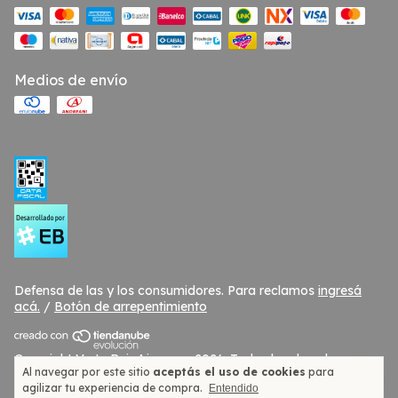
Medios de envío
Defensa de las y los consumidores. Para reclamos
ingresá
acá.
/
Botón de arrepentimiento
Copyright Verte Reir Ajuares - 2026. Todos los derechos
Al navegar por este sitio
aceptás el uso de cookies
para
reservados.
agilizar tu experiencia de compra.
Entendido