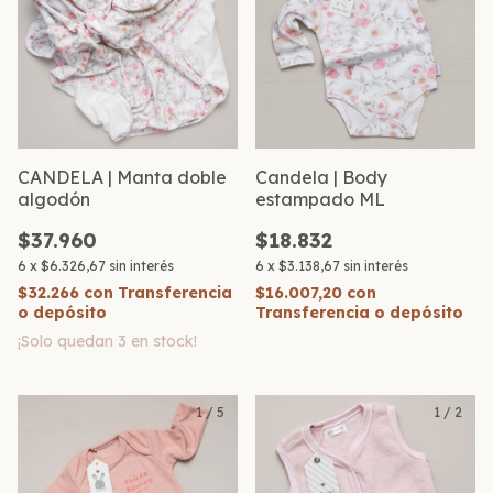
CANDELA | Manta doble
Candela | Body
algodón
estampado ML
$37.960
$18.832
6
x
$6.326,67
sin interés
6
x
$3.138,67
sin interés
$32.266
con
Transferencia
$16.007,20
con
o depósito
Transferencia o depósito
¡Solo quedan
3
en stock!
1
/
5
1
/
2