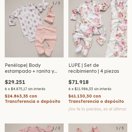
1
/
3
1
/
7
Penélope| Body
LUPE | Set de
estampado + ranita y
recibimiento | 4 piezas
gorro
$29.251
$71.918
6
x
$4.875,17
sin interés
6
x
$11.986,33
sin interés
$24.863,35
con
$61.130,30
con
Transferencia o depósito
Transferencia o depósito
¡No te lo pierdas, es el último!
1
/
2
1
/
5