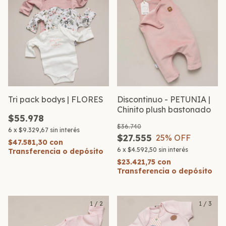
Tri pack bodys | FLORES
Discontinuo - PETUNIA |
Chinito plush bastonado
$55.978
$36.740
6
x
$9.329,67
sin interés
$27.555
25
% OFF
$47.581,30
con
6
x
$4.592,50
sin interés
Transferencia o depósito
$23.421,75
con
Transferencia o depósito
1
/
2
1
/
3