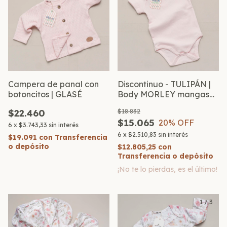
Campera de panal con
Discontinuo - TULIPÁN |
botoncitos | GLASÉ
Body MORLEY mangas
CORTAS
$22.460
$18.832
$15.065
20
% OFF
6
x
$3.743,33
sin interés
6
x
$2.510,83
sin interés
$19.091
con
Transferencia
o depósito
$12.805,25
con
Transferencia o depósito
¡No te lo pierdas, es el último!
1
/
3