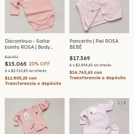
Discontinuo - Soñar
Pancerito | Piel ROSA
bonito ROSA | Body
BEBÉ
estampado ML
$18.832
$17.369
$15.065
20
% OFF
6
x
$2.894,83
sin interés
6
x
$2.510,83
sin interés
$14.763,65
con
Transferencia o depósito
$12.805,25
con
Transferencia o depósito
1
/
3